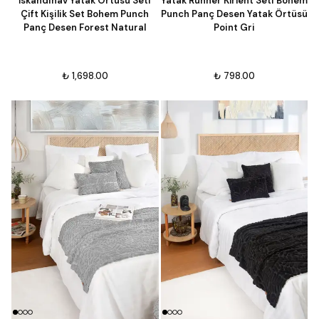
İskandinav Yatak Örtüsü Seti
Yatak Runner Kırlent Seti Bohem
Çift Kişilik Set Bohem Punch
Punch Panç Desen Yatak Örtüsü
Panç Desen Forest Natural
Point Gri
₺ 1,698.00
₺ 798.00