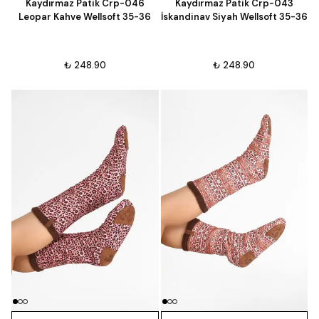
Kaydırmaz Patik Crp-046
Kaydırmaz Patik Crp-043
Leopar Kahve Wellsoft 35-36
İskandinav Siyah Wellsoft 35-36
₺ 248.90
₺ 248.90