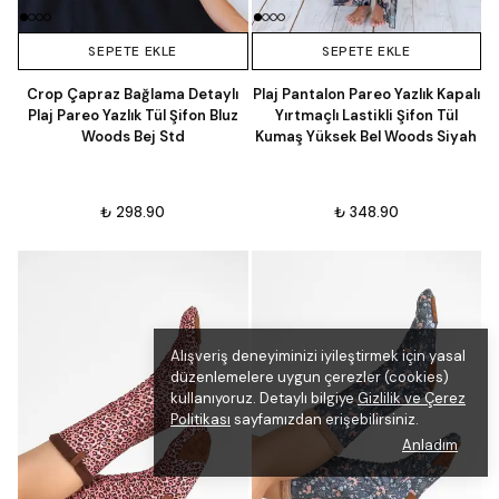
SEPETE EKLE
SEPETE EKLE
Crop Çapraz Bağlama Detaylı
Plaj Pantalon Pareo Yazlık Kapalı
Plaj Pareo Yazlık Tül Şifon Bluz
Yırtmaçlı Lastikli Şifon Tül
Woods Bej Std
Kumaş Yüksek Bel Woods Siyah
₺ 298.90
₺ 348.90
Alışveriş deneyiminizi iyileştirmek için yasal
düzenlemelere uygun çerezler (cookies)
kullanıyoruz. Detaylı bilgiye
Gizlilik ve Çerez
Politikası
sayfamızdan erişebilirsiniz.
Anladım