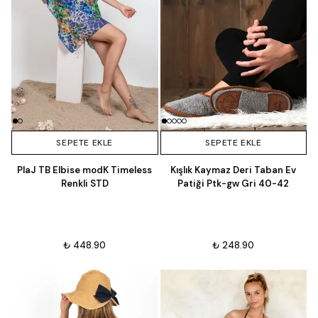
SEPETE EKLE
SEPETE EKLE
PlaJ TB Elbise modK Timeless
Kışlık Kaymaz Deri Taban Ev
Renkli STD
Patiği Ptk-gw Gri 40-42
₺ 448.90
₺ 248.90