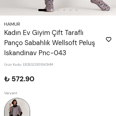
HAMUR
Kadın Ev Giyim Çift Taraflı
Panço Sabahlık Wellsoft Peluş
Iskandinav Pnc-043
Ürün Kodu
:
E83EG0951943HM
₺ 572.90
Varyant