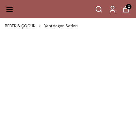
500 TL ÜZERI ÜCRETSIZ KARGO
0
BEBEK & ÇOCUK
Yeni doğan Setleri