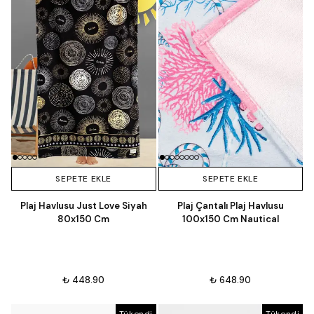
SEPETE EKLE
SEPETE EKLE
Plaj Havlusu Just Love Siyah
Plaj Çantalı Plaj Havlusu
80x150 Cm
100x150 Cm Nautical
₺ 448.90
₺ 648.90
Tükendi
Tükendi
Tükendi