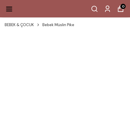
500 TL ÜZERI ÜCRETSIZ KARGO
0
BEBEK & ÇOCUK
Bebek Müslin Pike