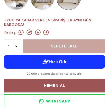
16:00'YA KADAR VERİLEN SİPARİŞLER AYNI GÜN
KARGODA!
Paylaş
:
SEPETE EKLE
HEMEN AL
WHATSAPP