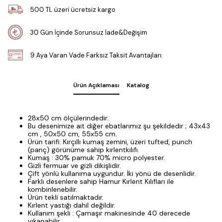
500 TL üzeri ücretsiz kargo
30 Gün İçinde Sorunsuz İade&Değişim
9 Aya Varan Vade Farksız Taksit Avantajları.
Ürün Açıklaması
Katalog
28x50 cm ölçülerindedir.
Bu desenimize ait diğer ebatlarımız şu şekildedir ; 43x43
cm , 50x50 cm, 55x55 cm.
Ürün tarifi: Kırçıllı kumaş zemini, üzeri tufted, punch
(panç) görünüme sahip kırlentkılıfı.
Kumaş : 30% pamuk 70% micro polyester.
Gizli fermuar ve gizli dikişlidir.
Çift yönlü kullanıma uygundur. İki yönü de desenlidir.
Farklı desenlere sahip Hamur Kırlent Kılıfları ile
kombinlenebilir.
Ürün tekli satılmaktadır.
Kırlent yastığı dahil değildir.
Kullanım şekli : Çamaşır makinesinde 40 derecede
yıkanabilir.