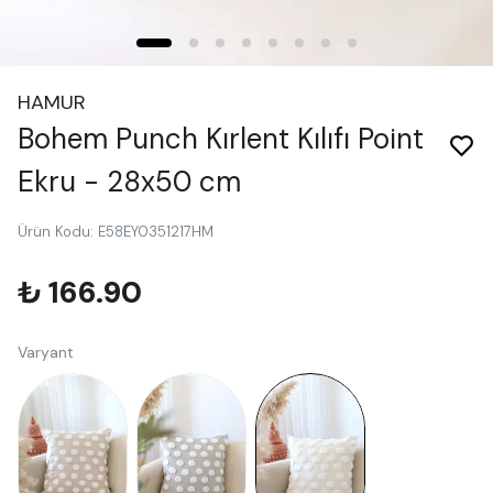
HAMUR
Bohem Punch Kırlent Kılıfı Point
Ekru - 28x50 cm
Ürün Kodu
:
E58EY0351217HM
₺ 166.90
Varyant