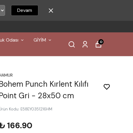
Devam
uk Odası
GİYİM
0
HAMUR
Bohem Punch Kırlent Kılıfı
Point Gri - 28x50 cm
Ürün Kodu
:
E58EY0351216HM
₺ 166.90