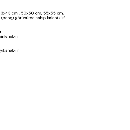
 ; 43x43 cm , 50x50 cm, 55x55 cm.
h (panç) görünüme sahip kırlentkılıfı.
r.
inlenebilir.
ıkanabilir.