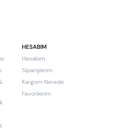
HESABIM
si
Hesabım
i
Siparişlerim
 &
Kargom Nerede
Favorilerim
ik
t