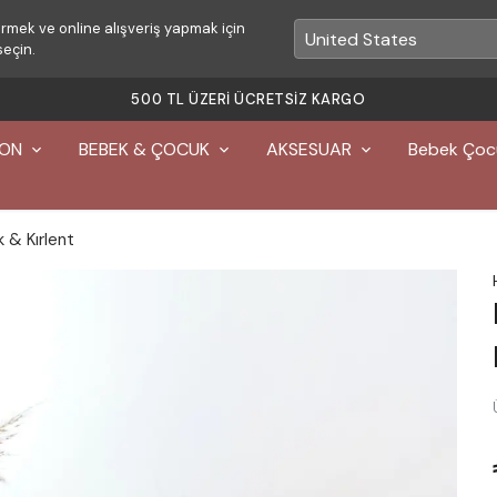
rmek ve online alışveriş yapmak için
seçin.
KARGO
YON
BEBEK & ÇOCUK
AKSESUAR
Bebek Çoc
k & Kırlent