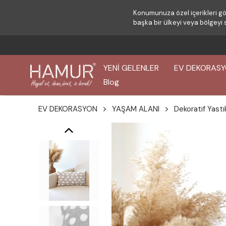
Konumunuza özel içerikleri gö
başka bir ülkeyi veya bölgeyi 
500 TL ÜZERI ÜCRETSIZ 
YENİ GELENLER
EV DEKORAS
Blog
EV DEKORASYON
YAŞAM ALANI
Dekoratif Yastı