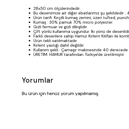
28x50 cm ölçülerindedir.
Bu desenimize ait diğer ebatlarımız şu şekildedir
Ürün tarifi: Kırçıllı kumaş zemini, üzeri tufted, punc
Kumaş : 30% pamuk 70% micro polyester.
Gizli fermuar ve gizli dikişlidir.
Çift yönlü kullanıma uygundur. İki yönü de desenlidi
Farklı desenlere sahip Hamur Kırlent Kılıfları ile komb
Ürün tekli satılmaktadır.
Kırlent yastığı dahil değildir.
Kullanım şekli : Çamaşır makinesinde 40 derecede y
ÜRETİM: HAMUR tarafından Türkiye'de üretilmiştir
Yorumlar
Bu ürün için henüz yorum yapılmamış.