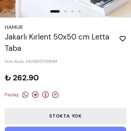
HAMUR
Jakarlı Kırlent 50x50 cm Letta
Taba
Ürün Kodu
:
E409EY170911HM
₺ 262.90
Paylaş
:
STOKTA YOK