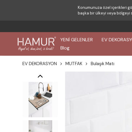
Konumunuza özel içerikleri gö
başka bir ülkeyi veya bölgeyi 
YENİ GELENLER
EV DEKORAS
Blog
EV DEKORASYON
MUTFAK
Bulaşık Matı