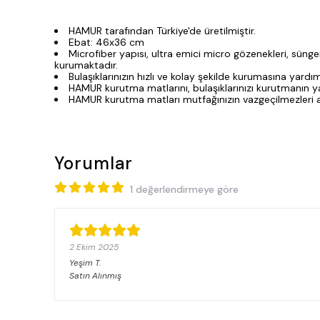
HAMUR tarafından Türkiye'de üretilmiştir.
Ebat: 46x36 cm
Microfiber yapısı, ultra emici micro gözenekleri, sü
kurumaktadır.
Bulaşıklarınızın hızlı ve kolay şekilde kurumasına yardımc
HAMUR kurutma matlarını, bulaşıklarınızı kurutmanın ya
HAMUR kurutma matları mutfağınızın vazgeçilmezleri ar
Yorumlar
1 değerlendirmeye göre
2 Ekim 2025
Yeşim
T.
Satın Alınmış