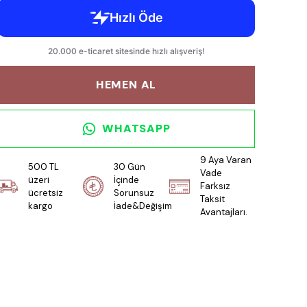
HEMEN AL
WHATSAPP
9 Aya Varan
500 TL
30 Gün
Vade
üzeri
İçinde
Farksız
ücretsiz
Sorunsuz
Taksit
kargo
İade&Değişim
Avantajları.