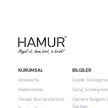
KURUMSAL
BİLGİLER
Anasayfa
Üyelik Sözleşme
Hakkımızda
Satış Sözleşmes
Hesap Numaralarımız
Garanti Belgesi
Şartları