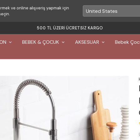
rmek ve online alışveriş yapmak için
seçin.
500 TL ÜZERI ÜCRETSIZ KARGO
YON
BEBEK & ÇOCUK
AKSESUAR
Bebek Çoc