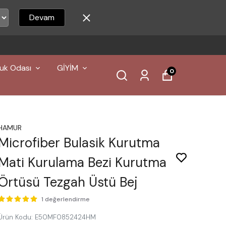
Devam
uk Odası
GİYİM
0
HAMUR
Microfiber Bulasik Kurutma
Mati Kurulama Bezi Kurutma
Örtüsü Tezgah Üstü Bej
1 değerlendirme
Ürün Kodu
:
E50MF0852424HM