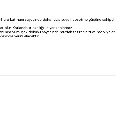
ngerli ara katmanı sayesinde daha fazla suyu hapsetme gücüne sahipt
ı olur. Katlanabilir özelliği ile yer kaplamaz.
nı sıra yumuşak dokusu sayesinde mutfak tezgahınızı ve mobilyalarınızı
asında yerini alacaktır.