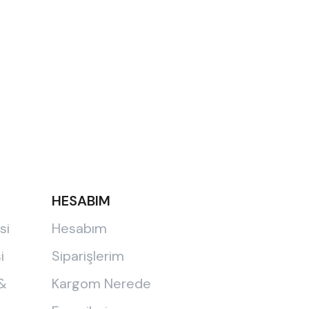
HESABIM
si
Hesabım
i
Siparişlerim
 &
Kargom Nerede