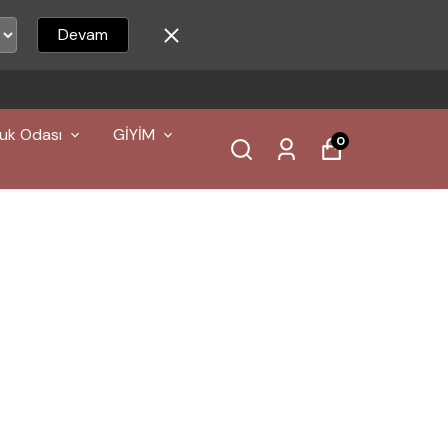
Devam
ARGO
uk Odası
GİYİM
0