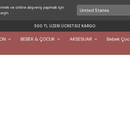
rmek ve online alışveriş yapmak için
seçin.
500 TL ÜZERI ÜCRETSIZ K
YON
BEBEK & ÇOCUK
AKSESUAR
Bebek Çoc