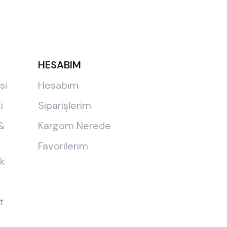
HESABIM
si
Hesabım
i
Siparişlerim
 &
Kargom Nerede
Favorilerim
ik
t