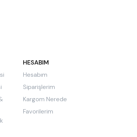
HESABIM
si
Hesabım
i
Siparişlerim
 &
Kargom Nerede
Favorilerim
ik