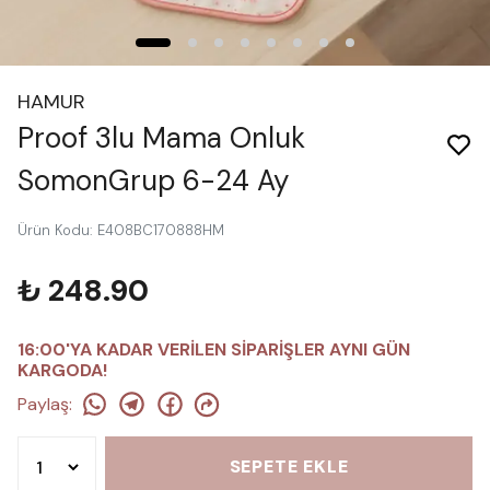
HAMUR
Proof 3lu Mama Onluk
SomonGrup 6-24 Ay
Ürün Kodu
:
E408BC170888HM
₺ 248.90
16:00'YA KADAR VERİLEN SİPARİŞLER AYNI GÜN
KARGODA!
Paylaş
:
SEPETE EKLE