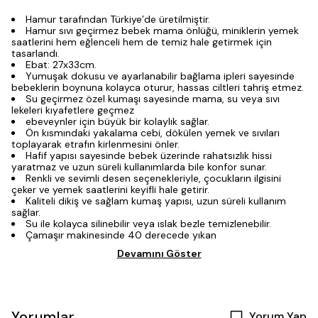
Hamur tarafından Türkiye’de üretilmiştir.
Hamur sıvı geçirmez bebek mama önlüğü, miniklerin yemek
saatlerini hem eğlenceli hem de temiz hale getirmek için
tasarlandı.
Ebat: 27x33cm.
Yumuşak dokusu ve ayarlanabilir bağlama ipleri sayesinde
bebeklerin boynuna kolayca oturur, hassas ciltleri tahriş etmez.
Su geçirmez özel kumaşı sayesinde mama, su veya sıvı
lekeleri kıyafetlere geçmez
ebeveynler için büyük bir kolaylık sağlar.
Ön kısmındaki yakalama cebi, dökülen yemek ve sıvıları
toplayarak etrafın kirlenmesini önler.
Hafif yapısı sayesinde bebek üzerinde rahatsızlık hissi
yaratmaz ve uzun süreli kullanımlarda bile konfor sunar.
Renkli ve sevimli desen seçenekleriyle, çocukların ilgisini
çeker ve yemek saatlerini keyifli hale getirir.
Kaliteli dikiş ve sağlam kumaş yapısı, uzun süreli kullanım
sağlar.
Su ile kolayca silinebilir veya ıslak bezle temizlenebilir.
Çamaşır makinesinde 40 derecede yıkan
Devamını Göster
Yorumlar
Yorum Yap