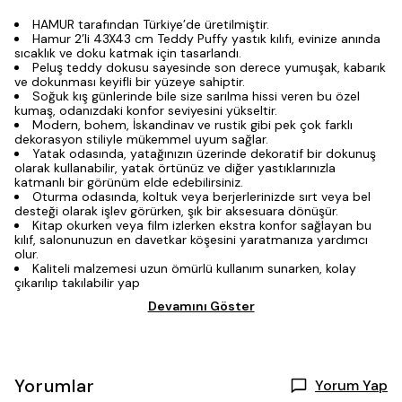
HAMUR tarafından Türkiye’de üretilmiştir.
Hamur 2’li 43X43 cm Teddy Puffy yastık kılıfı, evinize anında
sıcaklık ve doku katmak için tasarlandı.
Peluş teddy dokusu sayesinde son derece yumuşak, kabarık
ve dokunması keyifli bir yüzeye sahiptir.
Soğuk kış günlerinde bile size sarılma hissi veren bu özel
kumaş, odanızdaki konfor seviyesini yükseltir.
Modern, bohem, İskandinav ve rustik gibi pek çok farklı
dekorasyon stiliyle mükemmel uyum sağlar.
Yatak odasında, yatağınızın üzerinde dekoratif bir dokunuş
olarak kullanabilir, yatak örtünüz ve diğer yastıklarınızla
katmanlı bir görünüm elde edebilirsiniz.
Oturma odasında, koltuk veya berjerlerinizde sırt veya bel
desteği olarak işlev görürken, şık bir aksesuara dönüşür.
Kitap okurken veya film izlerken ekstra konfor sağlayan bu
kılıf, salonunuzun en davetkar köşesini yaratmanıza yardımcı
olur.
Kaliteli malzemesi uzun ömürlü kullanım sunarken, kolay
çıkarılıp takılabilir yap
Devamını Göster
Yorumlar
Yorum Yap