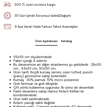
500 TL üzeri ücretsiz kargo
30 Gün İçinde Sorunsuz İade&Değişim
9 Aya Varan Vade Farksız Taksit Avantajları.
Ürün Açıklaması
Katalog
55x55 cm ölçülerindedir.
Paket içeriği 4 adettir.
Bu desenimize ait diğer ebatlarımız şu şekildedir ; 28x50
cm , 43x43 cm, 50x50 cm.
Ürün tarifi: Kırçıllı kumaş zemini, üzeri tufted, punch
(panç) görünüme sahip kırlentkılıfı.
Kumaş : 30% pamuk 70% micro polyester.
Gizli fermuar ve gizli dikişlidir.
Çift yönlü kullanıma uygundur. İki yönü de desenlidir.
Farklı desenlere sahip Hamur Kırlent Kılıfları ile
kombinlenebilir.
Ürün tekli satılmaktadır.
Kırlent yastığı dahil değildir.
Kullanım şekli : Çamaşır makinesinde 40 derecede