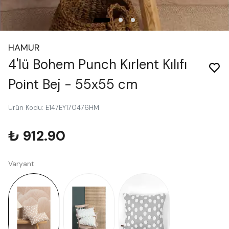
HAMUR
4'lü Bohem Punch Kırlent Kılıfı
Point Bej - 55x55 cm
Ürün Kodu
:
E147EY170476HM
₺ 912.90
Varyant