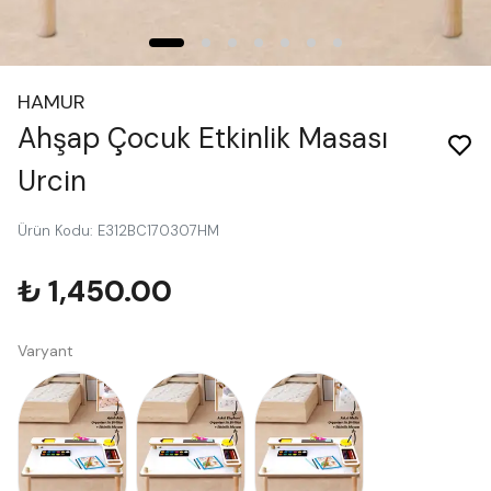
HAMUR
Ahşap Çocuk Etkinlik Masası
Urcin
Ürün Kodu
:
E312BC170307HM
₺ 1,450.00
Varyant