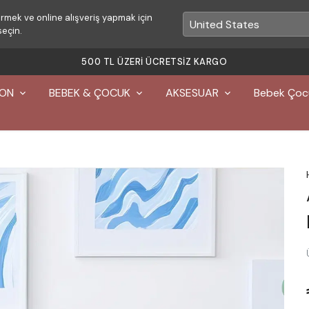
rmek ve online alışveriş yapmak için
seçin.
500 TL ÜZERI ÜCRETSIZ KARGO
YON
BEBEK & ÇOCUK
AKSESUAR
Bebek Çoc