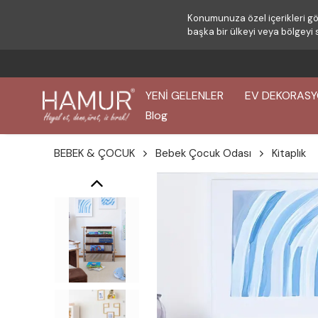
Konumunuza özel içerikleri gö
başka bir ülkeyi veya bölgeyi 
YENİ GELENLER
EV DEKORAS
Blog
BEBEK & ÇOCUK
Bebek Çocuk Odası
Kitaplık