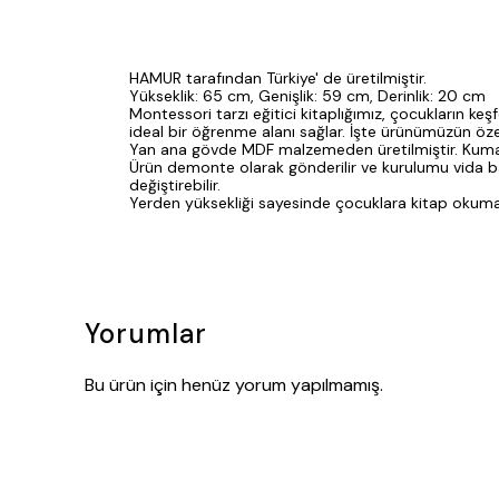
HAMUR tarafından Türkiye' de üretilmiştir.
Yükseklik: 65 cm, Genişlik: 59 cm, Derinlik: 20 cm
Montessori tarzı eğitici kitaplığımız, çocukların 
ideal bir öğrenme alanı sağlar. İşte ürünümüzün özell
Yan ana gövde MDF malzemeden üretilmiştir. Kumaşı y
Ürün demonte olarak gönderilir ve kurulumu vida bağ
değiştirebilir.
Yerden yüksekliği sayesinde çocuklara kitap okuma a
Yorumlar
Bu ürün için henüz yorum yapılmamış.