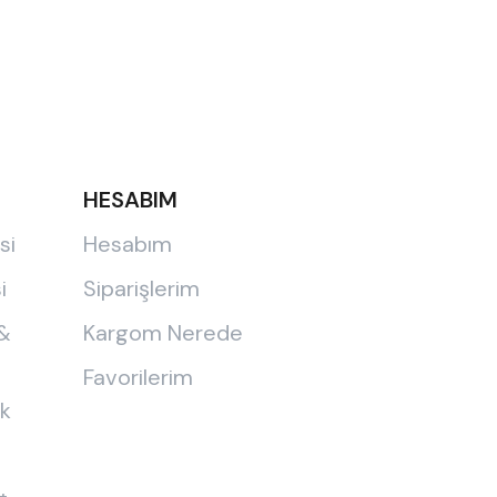
HESABIM
si
Hesabım
i
Siparişlerim
 &
Kargom Nerede
Favorilerim
ik