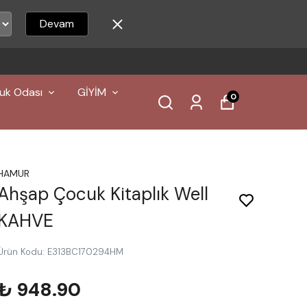
Devam
uk Odası
GİYİM
0
HAMUR
Ahşap Çocuk Kitaplık Well
KAHVE
Ürün Kodu
:
E313BC170294HM
₺ 948.90