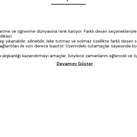
keşfetme ve öğrenme dünyasına renk katıyor. Farklı desen seçenekleriy
ikleri:
ıkanabilir, silinebilir, leke tutmaz ve solmaz özellikte farklı desen 
lantıları ile son derece basittir. Üzerindeki tutamaçlar sayesinde kol
lışkanlığı kazandırmayı amaçlar, böylece zamanlarını eğlenceli ve öğr
Devamını Göster