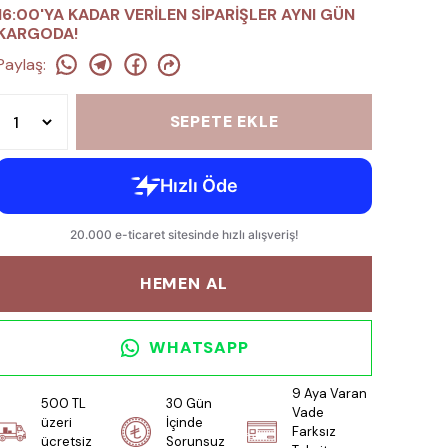
16:00'YA KADAR VERİLEN SİPARİŞLER AYNI GÜN
KARGODA!
Paylaş
:
SEPETE EKLE
HEMEN AL
WHATSAPP
9 Aya Varan
500 TL
30 Gün
Vade
üzeri
İçinde
Farksız
ücretsiz
Sorunsuz