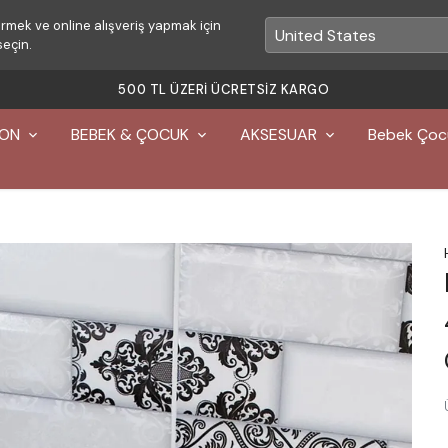
rmek ve online alışveriş yapmak için
seçin.
YON
BEBEK & ÇOCUK
AKSESUAR
Bebek Çoc