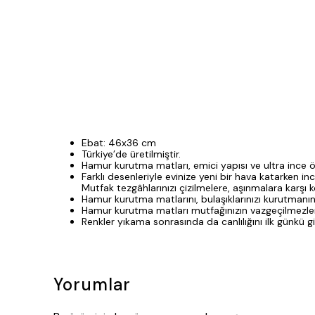
Ebat: 46x36 cm
Türkiye’de üretilmiştir.
Hamur kurutma matları, emici yapısı ve ultra ince özel
Farklı desenleriyle evinize yeni bir hava katarken in
Mutfak tezgâhlarınızı çizilmelere, aşınmalara karşı k
Hamur kurutma matlarını, bulaşıklarınızı kurutmanın 
Hamur kurutma matları mutfağınızın vazgeçilmezleri 
Renkler yıkama sonrasında da canlılığını ilk günkü gi
Yorumlar