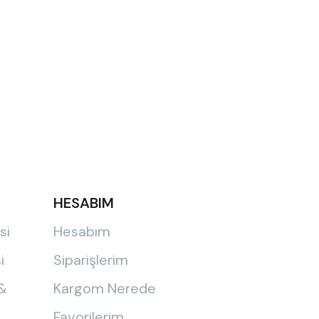
HESABIM
si
Hesabım
i
Siparişlerim
 &
Kargom Nerede
Favorilerim