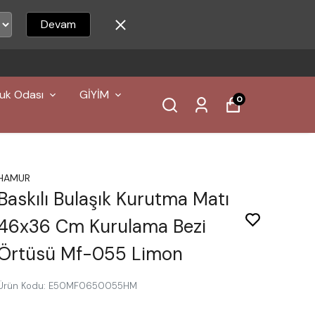
Devam
500 TL ÜZERI ÜCRETSIZ KARGO
uk Odası
GİYİM
0
HAMUR
Baskılı Bulaşık Kurutma Matı
46x36 Cm Kurulama Bezi
Örtüsü Mf-055 Limon
Ürün Kodu
:
E50MF0650055HM