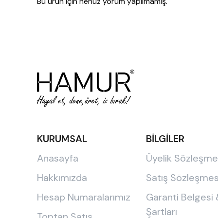
Bu ürün için henüz yorum yapılmamış.
KURUMSAL
BİLGİLER
Anasayfa
Üyelik Sözleşme
Hakkımızda
Satış Sözleşmes
Hesap Numaralarımız
Garanti Belgesi
Şartları
Toptan Satış