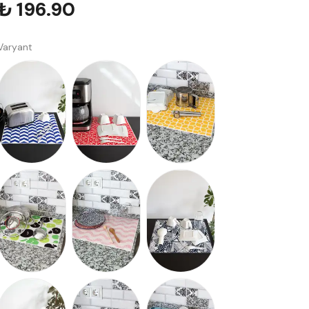
₺ 196.90
Varyant