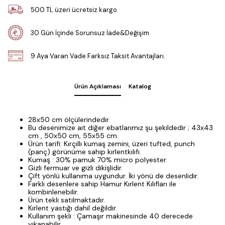
500 TL üzeri ücretsiz kargo
30 Gün İçinde Sorunsuz İade&Değişim
9 Aya Varan Vade Farksız Taksit Avantajları.
Ürün Açıklaması
Katalog
28x50 cm ölçülerindedir.
Bu desenimize ait diğer ebatlarımız şu şekildedir ; 43x43
cm , 50x50 cm, 55x55 cm.
Ürün tarifi: Kırçıllı kumaş zemini, üzeri tufted, punch
(panç) görünüme sahip kırlentkılıfı.
Kumaş : 30% pamuk 70% micro polyester.
Gizli fermuar ve gizli dikişlidir.
Çift yönlü kullanıma uygundur. İki yönü de desenlidir.
Farklı desenlere sahip Hamur Kırlent Kılıfları ile
kombinlenebilir.
Ürün tekli satılmaktadır.
Kırlent yastığı dahil değildir.
Kullanım şekli : Çamaşır makinesinde 40 derecede
yıkanabilir.