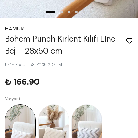
HAMUR
Bohem Punch Kırlent Kılıfı Line
Bej - 28x50 cm
Ürün Kodu
:
E58EY0351203HM
₺ 166.90
Varyant