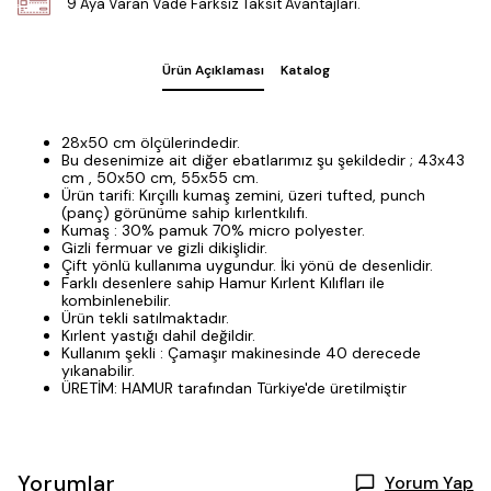
9 Aya Varan Vade Farksız Taksit Avantajları.
Ürün Açıklaması
Katalog
28x50 cm ölçülerindedir.
Bu desenimize ait diğer ebatlarımız şu şekildedir ; 43x43
cm , 50x50 cm, 55x55 cm.
Ürün tarifi: Kırçıllı kumaş zemini, üzeri tufted, punch
(panç) görünüme sahip kırlentkılıfı.
Kumaş : 30% pamuk 70% micro polyester.
Gizli fermuar ve gizli dikişlidir.
Çift yönlü kullanıma uygundur. İki yönü de desenlidir.
Farklı desenlere sahip Hamur Kırlent Kılıfları ile
kombinlenebilir.
Ürün tekli satılmaktadır.
Kırlent yastığı dahil değildir.
Kullanım şekli : Çamaşır makinesinde 40 derecede
yıkanabilir.
ÜRETİM: HAMUR tarafından Türkiye'de üretilmiştir
Yorumlar
Yorum Yap