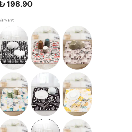
₺ 198.90
Varyant