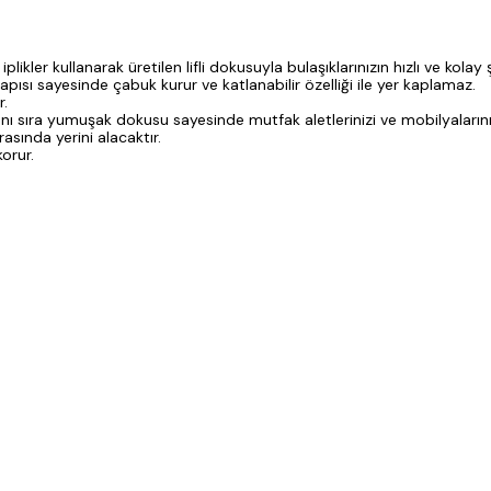
likler kullanarak üretilen lifli dokusuyla bulaşıklarınızın hızlı ve kola
yapısı sayesinde çabuk kurur ve katlanabilir özelliği ile yer kaplamaz.
r.
ı sıra yumuşak dokusu sayesinde mutfak aletlerinizi ve mobilyalarınızı 
sında yerini alacaktır.
korur.