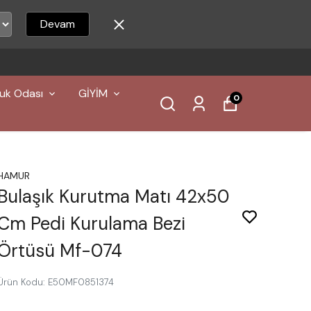
Devam
500 TL ÜZERI ÜCRETSIZ KARGO
uk Odası
GİYİM
0
HAMUR
Bulaşık Kurutma Matı 42x50
Cm Pedi Kurulama Bezi
Örtüsü Mf-074
Ürün Kodu
:
E50MF0851374