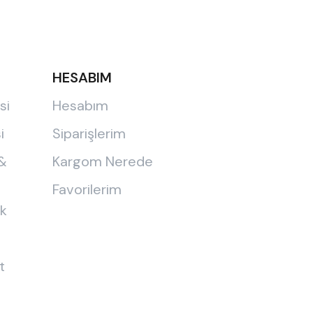
HESABIM
si
Hesabım
i
Siparişlerim
 &
Kargom Nerede
Favorilerim
ik
t