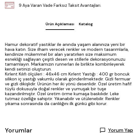
9 Aya Varan Vade Farksız Taksit Avantajları.
Ürün Açıklaması
Katalog
Hamur dekoratif yastıklar ile anında yaşam alanınıza yeni bir
hava katın. Size ilham verecek renkler ve modern tasarımlarla,
kendinize mükemmel bir alan yaratırken size maksimum
esnekliği sağlayan çeşitli desen ve stillerle dekorasyonunuzu
tamamlayın. Markamızın runnerları ile birlikte kombinleyerek
kendi setinizi oluşturun.
Kırlent Kılıfı ölçüleri : 46x46 cm Kırlent Yastığı : 400 gr boncuk
silikon iç yastığı vakumlu olarak gönderilmektedir. Gizli fermuar
ve gizli dikişlidir. Ürünün her iki yönü desenlidir. Özel üretim hafif
tüylü dokusuyla doğal renkler ve yumuşak bir tuşe
kazandırılmıştır. Özel üretim örme kumaşa baskılıdır. Leke
tutmaz özelliğe sahiptir. Yıkanabilir ve ütülenebilir. Renkler
yıkama sonrasında da canlılığını ilk günkü gibi korur.
Yorumlar
Yorum Yap