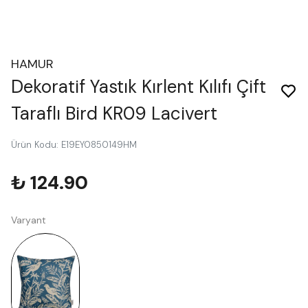
HAMUR
Dekoratif Yastık Kırlent Kılıfı Çift
Taraflı Bird KR09 Lacivert
Ürün Kodu
:
E19EY0850149HM
₺ 124.90
Varyant