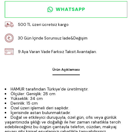
WHATSAPP
500 TL üzeri ücretsiz kargo
30 Gün İçinde Sorunsuz İade&Değişim
9 Aya Varan Vade Farksız Taksit Avantajları.
Ürün Açıklaması
HAMUR tarafından Türkiye’de üretilmiştir.
Ölçüler: Genişlik: 28 cm
Yükseklik: 34 cm
Derinlik: 15 cm
Özel üzeri işlemeli deri saplıdır.
İçerisinde astarı bulunmaktadır.
Doğal ve etkileyici duruşuyla, özel gün, ofis veya günlük
yaşantınızda şıklığı ve doğallığı ile her zaman rahatlıkla tercih
edebileceğiniz bu özgün çantayla telefon, cüzdan, makyaj
eşyası gibi kişisel eşyalarınızı rahatlıkla taşıyabilirsiniz.