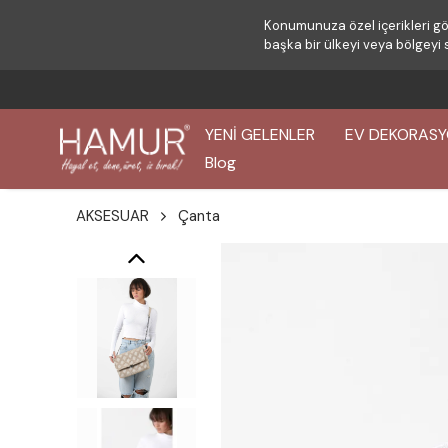
Konumunuza özel içerikleri gö
başka bir ülkeyi veya bölgeyi 
YENİ GELENLER
EV DEKORAS
Blog
AKSESUAR
Çanta