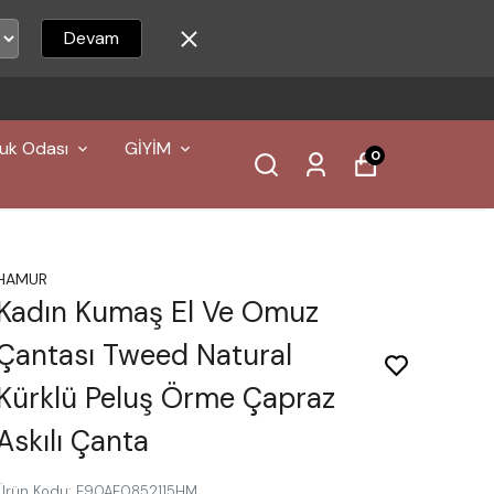
Devam
uk Odası
GİYİM
0
HAMUR
Kadın Kumaş El Ve Omuz
Çantası Tweed Natural
Kürklü Peluş Örme Çapraz
Askılı Çanta
Ürün Kodu
:
E90AE0852115HM