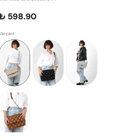
₺ 598.90
Varyant