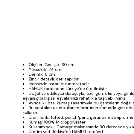
Ölçüler: Genişlik: 30 cm
Yükseklik: 24 cm
Derinlik: 8 cm
Zincir detaylı, deri saplıdır.
İçerisinde astarı bulunmaktadır.
HAMUR tarafından Türkiye’de üretilmiştir.
Doğal ve etkileyici duruşuyla, özel gün, ofis veya günl
eşyası gibi kişisel eşyalarınızı rahatlıkla taşıyabilirsiniz.
Ayrıcalıklı özel kumaş tasarımıyla bu çantaların doğal
Bu çantaları uzun kullanım ömrünün sonunda geri dönüşü
kullanın.
Ürün Tarifi: Tufted, punch/panç görünüme sahip örme 
Kumaş: 100% Micropolyester
Kullanım şekli: Çamaşır makinesinde 30 derecede yıkan
Üretim yeri: Türkiye'de HAMUR tarafınd