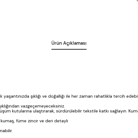
Ürün Açıklaması
ük yaşantınızda şıklığı ve doğallığı ile her zaman rahatlıkla tercih ed
 şıklığından vazgeçemeyeceksiniz.
m kutularına ulaştırarak, sürdürülebilir tekstile katkı sağlayın. Kuma
kumaş, füme zincir ve deri detaylı
abilir.