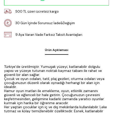
500 TL üzeri ücretsiz kargo
30 Gün İçinde Sorunsuz İade&Değişim
9 Aya Varan Vade Farksız Taksit Avantajları.
Ürün Açıklaması
Türkiye’de üretilmiştir. Yumuşak yüzeyi, katlanabilir dolgulu
yapısı ve yüzeye tutunan noktalı kaymaz tabanı ile rahat ve
güvenli bir alan sağlar.
Çocuk ve oyun odaları, tatil, plaj gezileri, oturma odaları veya
çocuğunuzun düzenli olarak oynadığı herhangi bir alan için
idealdir.
Hamur oyun matları ile emekleme, oyun, etkinlik zamanını
güvenli ve eğlenceli bir hale getirin. Çocuğunuzun çevresini
keşfetmesinden, gelişimine kadarki zamanda yaratıcı oyunlar
kurmak için harika bir öğrenme aracıdır.
Her yaştan çocuklar için iç ve dış mekânlarda kullanılabilir. Leke
tutmaz ve kolay temizlenebilir özelliktedir. Esnek, katlanabilir