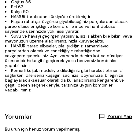
Göğüs 85
Bel 62
Kalça 90
HAMUR tarafından Türkiye'de üretilmiştir.
Plajda rahatça, özgürce giyebileceğiniz parçalardan olacak
pareo elbiseler şıklığı ve konforu ile ince ve hafif dokusu
sayesinde üzerinizde yok hissi yaratır.
Suyu ve havayı geçirgen yapısıyla, siz ıslakken bile bikini veya
mayonuzun üzerine alabilirsiniz, hızla kuruyacaktır.
HAMUR pareo elbiseler, plaj şıklığınızı tamamlayıcı
parçalardan olacak ve esnekliğiyle rahatlığından
vazgeçemeyeceksiniz. Aynı zamanda denim kot ve büstiyer
üzerine bir hırka gibi geçirerek yazın benzersiz kombinler
yapabilirsiniz.
Kemerli kuşak modeliyle dilediğiniz gibi hareket etmenizi
sağlarken, dilerseniz kuşağını saçınıza, boynunuza, bileğinize
bağlayarak aksesuar olarak da kullanabilirsiniz.Rengarenk ve
çeşitli desen seçenekleriyle, tarzınıza uygun kombinler
yapabilirsiniz.
Yorumlar
Yorum Yap
Bu ürün için henüz yorum yapılmamış.