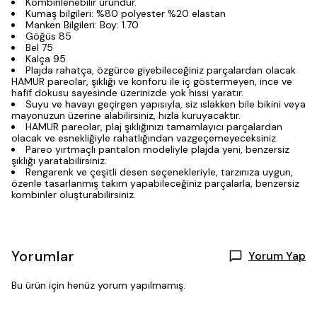
Kombinlenebilir üründür.
Kumaş bilgileri: %80 polyester %20 elastan
Manken Bilgileri: Boy: 1.70
Göğüs 85
Bel 75
Kalça 95
Plajda rahatça, özgürce giyebileceğiniz parçalardan olacak
HAMUR pareolar, şıklığı ve konforu ile iç göstermeyen, ince ve
hafif dokusu sayesinde üzerinizde yok hissi yaratır.
Suyu ve havayı geçirgen yapısıyla, siz ıslakken bile bikini veya
mayonuzun üzerine alabilirsiniz, hızla kuruyacaktır.
HAMUR pareolar, plaj şıklığınızı tamamlayıcı parçalardan
olacak ve esnekliğiyle rahatlığından vazgeçemeyeceksiniz.
Pareo yırtmaçlı pantalon modeliyle plajda yeni, benzersiz
şıklığı yaratabilirsiniz.
Rengarenk ve çeşitli desen seçenekleriyle, tarzınıza uygun,
özenle tasarlanmış takım yapabileceğiniz parçalarla, benzersiz
kombinler oluşturabilirsiniz.
Yorumlar
Yorum Yap
Bu ürün için henüz yorum yapılmamış.