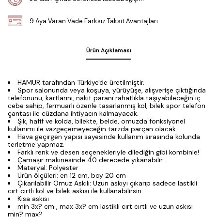
9 Aya Varan Vade Farksız Taksit Avantajları.
Ürün Açıklaması
HAMUR tarafından Türkiye'de üretilmiştir.
Spor salonunda veya koşuya, yürüyüşe, alışverişe çıktığında
telefonunu, kartlarını, nakit paranı rahatlıkla taşıyabileceğin iç
cebe sahip, fermuarlı özenle tasarlanmış kol, bilek spor telefon
çantası ile cüzdana ihtiyacın kalmayacak.
Şık, hafif ve kolda, bilekte, belde, omuzda fonksiyonel
kullanımı ile vazgeçemeyeceğin tarzda parçan olacak.
Hava geçirgen yapısı sayesinde kullanım sırasında kolunda
terletme yapmaz.
Farklı renk ve desen seçenekleriyle dilediğin gibi kombinle!
Çamaşır makinesinde 40 derecede yıkanabilir.
Materyal: Polyester
Ürün ölçüleri: en 12 cm, boy 20 cm
Çıkarılabilir Omuz Askılı: Uzun askıyı çıkarıp sadece lastikli
cırt cırtlı kol ve bilek askısı ile kullanabilirsin.
Kısa askısı
min 3x? cm , max 3x? cm lastikli cırt cırtlı ve uzun askısı
min? max?