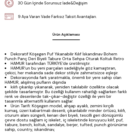
30 Gün İçinde Sorunsuz İade&Değişim
9 Aya Varan Vade Farksız Taksit Avantajları.
Ürün Açıklaması
Dekoratif Köşegen Puf Yıkanabilir Kılıf İskandinav Bohem
Punch Panç Deri Biyeli Tabure Orta Sehpa Oturak Koltuk Retro
HAMUR tarafından TÜRKİYE'de üretilmiştir.
HAMUR'un bu yeni parçaları sadeliğiyle göz kamaştıran,
çekici, her mekanda sade dekor stiliyle zahmetsizce eşleşir.
Dekorasyonda fark yaratmakla, önemli bir yere sahip olan
HAMUR, alışılmış pufların dışında
kılıfı çıkarılıp yıkanarak, yeniden takılabilir özellikte olacak
şekilde tasarlamıştır. Bu özelliği kullanım rahatlığı sağlarken farklı
renk ve desenlerde tak-çıkar-değiştir özelliği ile yeni bir
tasarımla alternatifli kullanım sağlar.
Ürün Tarifi: Köşegen model, ahşap ayaklı, zemini kırçıllı
kumaş, üzeri kabartmalı desenli, çıkarılabilir minder örtüsü, kılıfı,
oturum alanı süngerli, kenarı deri biyeli, tescilli geri dönüşümlü
çevre dostu sağlam iç iskelet, iç iskeletinde koruyucu kılıf, puf,
tabure, bench, koltuk, sandalye, berjer, tufted, punch görünüme
sahip, country, iskandinav,