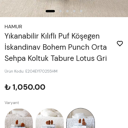
HAMUR
Yıkanabilir Kılıflı Puf Köşegen
İskandinav Bohem Punch Orta
Sehpa Koltuk Tabure Lotus Gri
Ürün Kodu
:
E204EY170255HM
₺ 1,050.00
Varyant