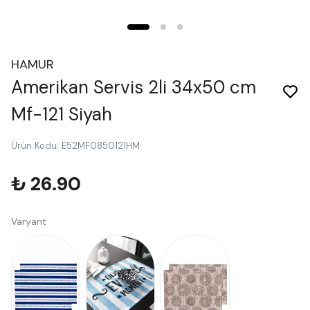
HAMUR
Amerikan Servis 2li 34x50 cm
Mf-121 Siyah
Ürün Kodu
:
E52MF0850121HM
₺ 26.90
Varyant