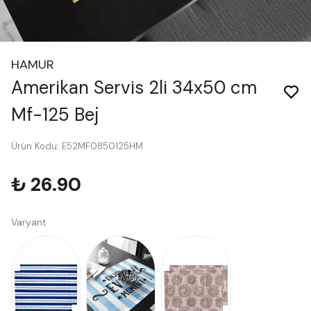
HAMUR
Amerikan Servis 2li 34x50 cm
Mf-125 Bej
Ürün Kodu
:
E52MF0850125HM
₺ 26.90
Varyant