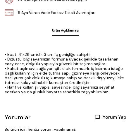
9 Aya Varan Vade Farksız Taksit Avantajları.
Ürün Açıklaması
• Ebat: 41x28 cm'dir. 3 cm iç genişliğe sahiptir.
• Dizüstü bilgisayarınızın formuna uyacak şekilde tasarlanan
easy case, dolgulu yapısıyla güvenli bir taşıma sağlar.
• Rahat açılmayı sağlayan çift elcik fermuarlı, iç kısımda isteğe
bağlı kullanım için elde tutma sapı, çizilmeye karşı önleyecek
özel yumuşak dokulu iç kumaşa sahip ve baskılı dış yüzeyi leke
tutmaz, kolay silinebilir kumaştan üretilmiştir.
• Hafif ve kullanışlı yapısı sayesinde, bilgisayarınızı seyahat
ederken ya da günlük hayatta rahatlıkla taşıyabilirsiniz.
Yorumlar
Yorum Yap
Bu ürün için henüz yorum yapılmamış.