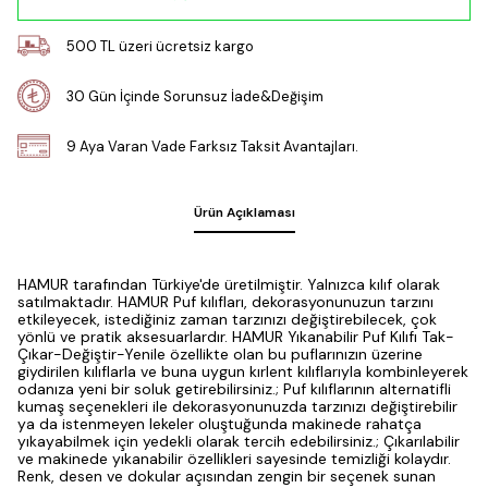
500 TL üzeri ücretsiz kargo
30 Gün İçinde Sorunsuz İade&Değişim
9 Aya Varan Vade Farksız Taksit Avantajları.
Ürün Açıklaması
HAMUR tarafından Türkiye'de üretilmiştir. Yalnızca kılıf olarak
satılmaktadır. HAMUR Puf kılıfları, dekorasyonunuzun tarzını
etkileyecek, istediğiniz zaman tarzınızı değiştirebilecek, çok
yönlü ve pratik aksesuarlardır. HAMUR Yıkanabilir Puf Kılıfı Tak-
Çıkar-Değiştir-Yenile özellikte olan bu puflarınızın üzerine
giydirilen kılıflarla ve buna uygun kırlent kılıflarıyla kombinleyerek
odanıza yeni bir soluk getirebilirsiniz.; Puf kılıflarının alternatifli
kumaş seçenekleri ile dekorasyonunuzda tarzınızı değiştirebilir
ya da istenmeyen lekeler oluştuğunda makinede rahatça
yıkayabilmek için yedekli olarak tercih edebilirsiniz.; Çıkarılabilir
ve makinede yıkanabilir özellikleri sayesinde temizliği kolaydır.
Renk, desen ve dokular açısından zengin bir seçenek sunan