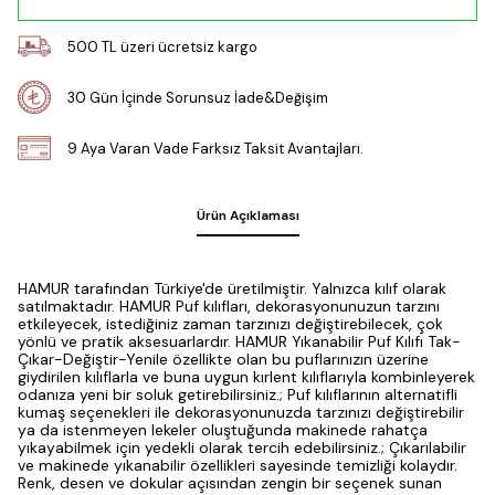
500 TL üzeri ücretsiz kargo
30 Gün İçinde Sorunsuz İade&Değişim
9 Aya Varan Vade Farksız Taksit Avantajları.
Ürün Açıklaması
HAMUR tarafından Türkiye'de üretilmiştir. Yalnızca kılıf olarak
satılmaktadır. HAMUR Puf kılıfları, dekorasyonunuzun tarzını
etkileyecek, istediğiniz zaman tarzınızı değiştirebilecek, çok
yönlü ve pratik aksesuarlardır. HAMUR Yıkanabilir Puf Kılıfı Tak-
Çıkar-Değiştir-Yenile özellikte olan bu puflarınızın üzerine
giydirilen kılıflarla ve buna uygun kırlent kılıflarıyla kombinleyerek
odanıza yeni bir soluk getirebilirsiniz.; Puf kılıflarının alternatifli
kumaş seçenekleri ile dekorasyonunuzda tarzınızı değiştirebilir
ya da istenmeyen lekeler oluştuğunda makinede rahatça
yıkayabilmek için yedekli olarak tercih edebilirsiniz.; Çıkarılabilir
ve makinede yıkanabilir özellikleri sayesinde temizliği kolaydır.
Renk, desen ve dokular açısından zengin bir seçenek sunan