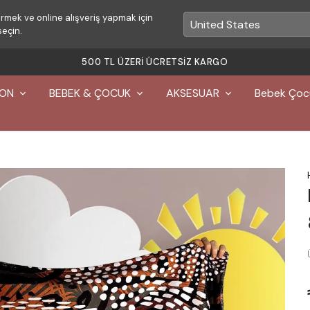
rmek ve online alışveriş yapmak için
seçin.
500 TL ÜZERI ÜCRETSIZ KARGO
YON
BEBEK & ÇOCUK
AKSESUAR
Bebek Çoc