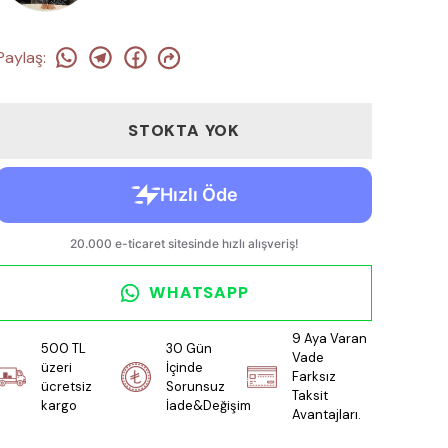
Paylaş
:
STOKTA YOK
WHATSAPP
9 Aya Varan
500 TL
30 Gün
Vade
üzeri
İçinde
Farksız
ücretsiz
Sorunsuz
Taksit
kargo
İade&Değişim
Avantajları.