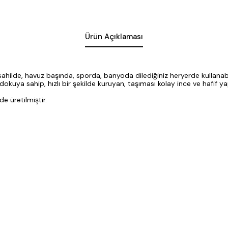
Ürün Açıklaması
sahilde, havuz başında, sporda, banyoda dilediğiniz heryerde kullanabil
uya sahip, hızlı bir şekilde kuruyan, taşıması kolay ince ve hafif yap
e üretilmiştir.