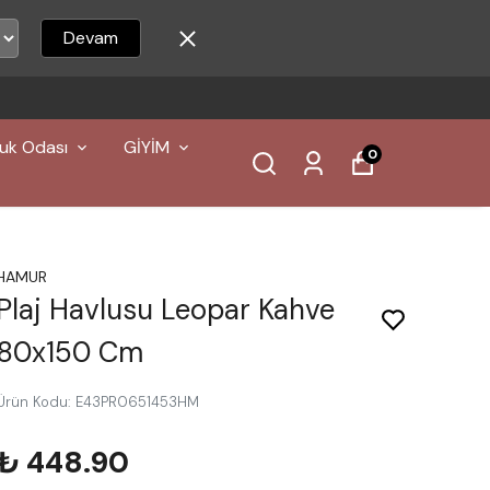
Devam
uk Odası
GİYİM
0
HAMUR
Plaj Havlusu Leopar Kahve
80x150 Cm
Ürün Kodu
:
E43PR0651453HM
₺ 448.90