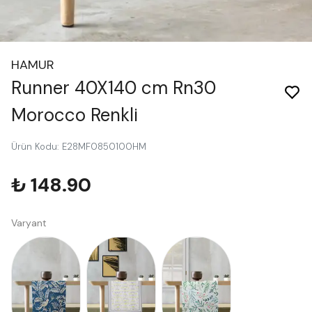
HAMUR
Runner 40X140 cm Rn30
Morocco Renkli
Ürün Kodu
:
E28MF0850100HM
₺ 148.90
Varyant